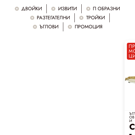
ДВОЙКИ
ИЗВИТИ
П ОБРАЗНИ
РАЗТЕГАТЕЛНИ
ТРОЙКИ
ЪГЛОВИ
ПРОМОЦИЯ
П
М
Ц
ЪГ
ОВ
И
С
ъ