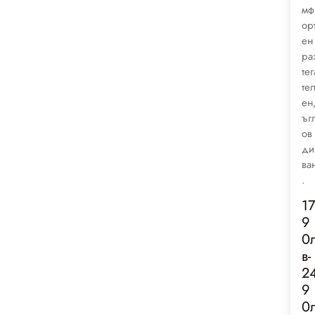
мф
ор
ен
ра
тег
те
ен
ъг
ов
ди
ва
.
1
9
0
в-
2
9
0