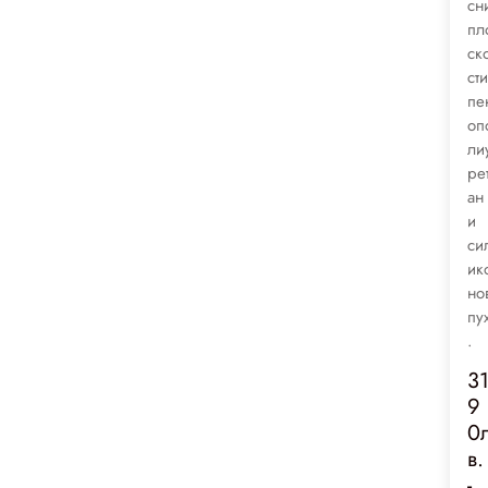
сн
пл
ск
сти
пе
оп
ли
ре
ан
и
си
ик
но
пу
.
3
9
0
в.
-