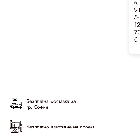
в.
9
5-
1
7
€
Безплатна доставка за
гр. София
Безплатно изготвяне на проект