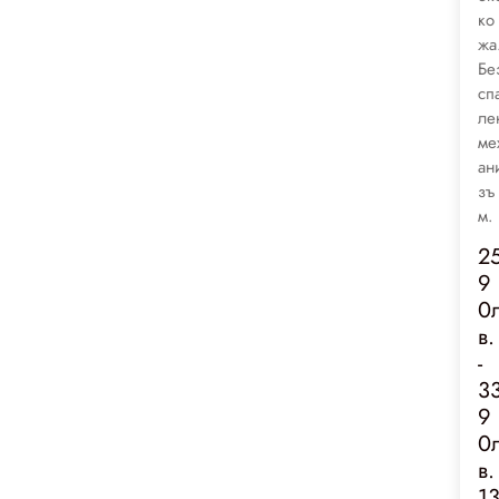
ко
жа
Бе
сп
ле
ме
ан
зъ
м.
2
9
0
в.
-
3
9
0
в.
1