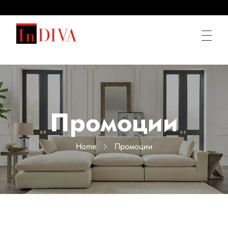
Мека мебел по мярка от ИнДИВА
Ние правим диваните по Ваша мярка
Промоции
Home
Промоции