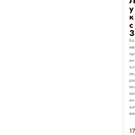
у
к
с
3
Ко
мф
ор
ен
ъг
ов
ра
тег
те
ен
ди
ва
.
1