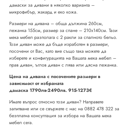
дамаски за дивани в няколко варианта –
микрофибър, жакард и еко кожа.
Размери на дивана – обща дължина 260см,
лежанка 155см, размер за спане – 210х140см. Тази
мека мебел разполага с 2 ракли за спалното бельо.
Този диван може да бъде изработен в размери,
посочени от Вас, като вие също така можете да
изберете и конфигурацията на Вашата мека мебел –
прав диван, ъглов диван с лява или дясна лежанка.
Цена на дивана с посочените размери в
зависимост от избраната
дамаска
1790лв-2490лв.
915-1273€
Имате въпрос относно този диван? Направете
запитване или се свържете с нас на 0882 478 322 за
безплатна консултация за избора на Вашата мека
мебел сега.