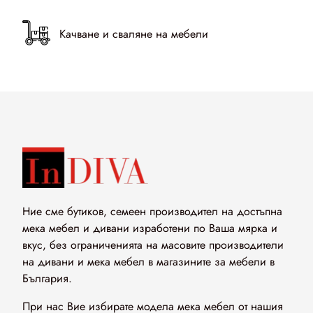
Качване и сваляне на мебели
Мека мебел по мярка от ИнДИВА
Ние правим диваните по Ваша мярка
Ние сме бутиков, семеен производител на достъпна
мека мебел и дивани изработени по Ваша мярка и
вкус, без ограниченията на масовите производители
на дивани и мека мебел в магазините за мебели в
България.
При нас Вие избирате модела мека мебел от нашия