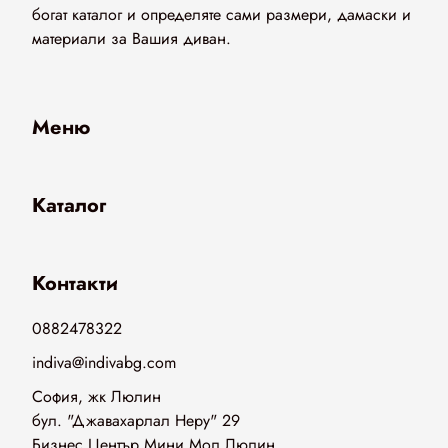
богат каталог и определяте сами размери, дамаски и
материали за Вашия диван.
Меню
Каталог
Контакти
0882478322
indiva@indivabg.com
София, жк Люлин
бул. "Джавахарлал Неру" 29
Бизнес Център Мини Мол Люлин