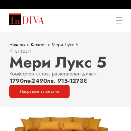
Мека мебел по мярка от ИнДИВА
Ние правим диваните по Ваша мярка
Начало
>
Каталог
>
Мери Лукс 5
ЪГЛОВИ
Мери Лукс 5
Комфортен ъглов, разтегателен диван.
1790лв-2490лв. 915-1273€
Направете запитване