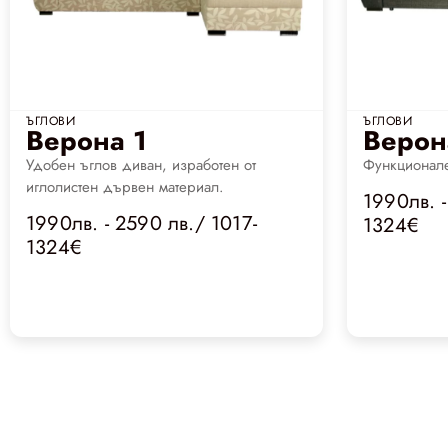
ЪГЛОВИ
ЪГЛОВИ
Верона 1
Верон
Удобен ъглов диван, изработен от
Функционале
иглолистен дървен материал.
1990лв. -
1990лв. - 2590 лв./ 1017-
1324€
1324€