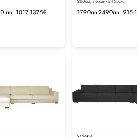
280см, лежанка 165см.
0 лв. 1017-1375€
1790лв-2490лв. 915-
ЪГЛОВИ