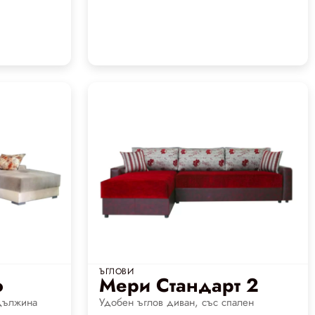
ЪГЛОВИ
о
Мери Стандарт 2
дължина
Удобен ъглов диван, със спален