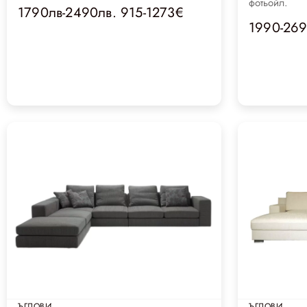
фотьойл.
1790лв-2490лв. 915-1273€
1990-269
ЪГЛОВИ
ЪГЛОВИ