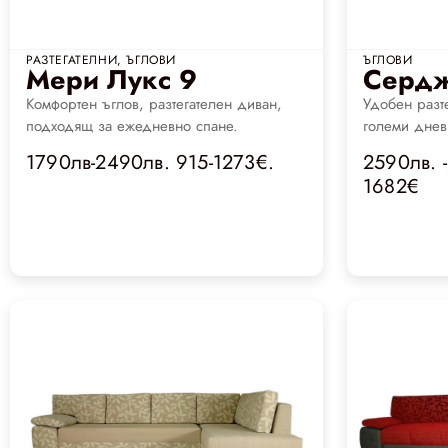
РАЗТЕГАТЕЛНИ
,
ЪГЛОВИ
ЪГЛОВИ
Мери Лукс 9
Сердж
Комфортен ъглов, разтегателен диван,
Удобен разт
подходящ за ежедневно спане.
големи днев
1790лв-2490лв. 915-1273€.
2590лв. -
1682€