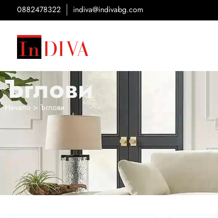
0882478322
indiva@indivabg.com
Мека мебел по мярка от ИнДИВА
Ние правим диваните по Ваша мярка
Ъглови
Начало
>
Ъглови