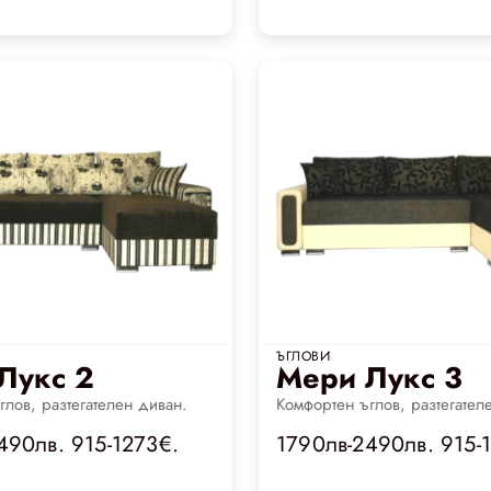
ЪГЛОВИ
Лукс 2
Мери Лукс 3
глов, разтегателен диван.
Комфортен ъглов, разтегател
490лв. 915-1273€.
1790лв-2490лв. 915-