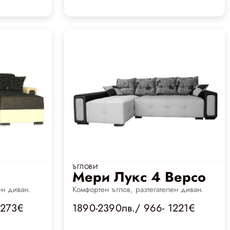
ЪГЛОВИ
Мери Лукс 4 Версо
ен диван.
Комфортен ъглов, разтегателен диван.
1273€
1890-2390лв./ 966- 1221€