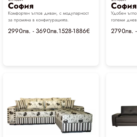
София
София
Комфортен ъглов диван, с модуларност
Удобен ъгло
за промяна в конфигурацията.
големи днев
2990лв. - 3690лв.1528-1886€
2790лв. 