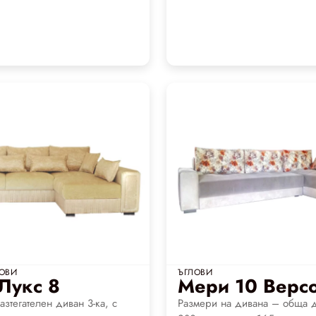
ОВИ
ЪГЛОВИ
Лукс 8
Мери 10 Верс
зтегателен диван 3-ка, с
Размери на дивана – обща 