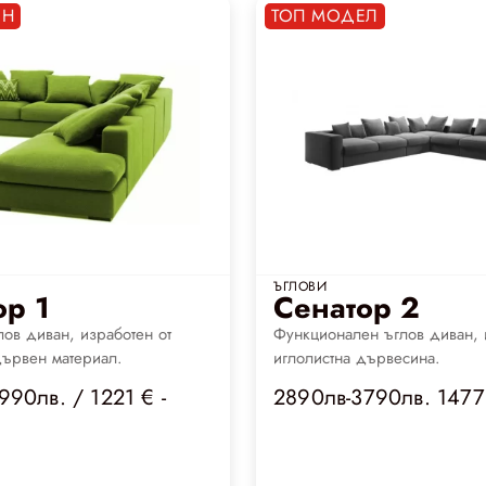
ЕН
ТОП МОДЕЛ
ЪГЛОВИ
ор 1
Сенатор 2
ов диван, изработен от
Функционален ъглов диван, 
дървен материал.
иглолистна дървесина.
990лв. / 1221 € -
2890лв-3790лв. 1477