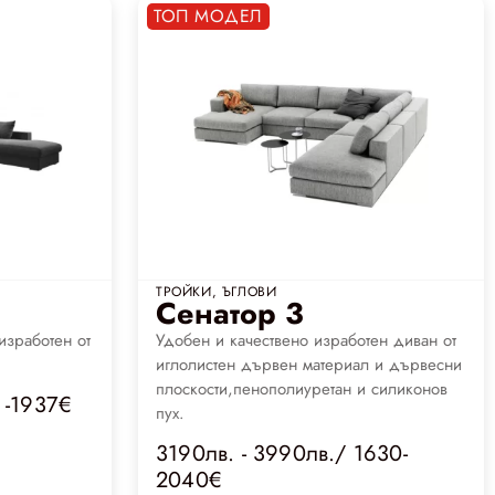
ТОП МОДЕЛ
ТРОЙКИ
,
ЪГЛОВИ
Сенатор 3
изработен от
Удобен и качествено изработен диван от
иглолистен дървен материал и дървесни
плоскости,пенополиуретан и силиконов
 -1937€
пух.
3190лв. - 3990лв./ 1630-
2040€