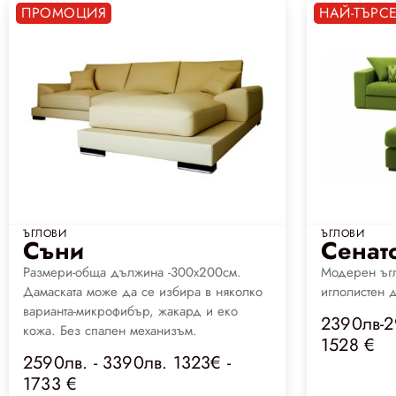
ПРОМОЦИЯ
НАЙ-ТЪРС
ЪГЛОВИ
ЪГЛОВИ
Съни
Сенат
Размери-обща дължина -300х200см.
Модерен ъгл
Дамаската може да се избира в няколко
иглолистен 
варианта-микрофибър, жакард и еко
2390лв-2
кожа. Без спален механизъм.
1528 €
2590лв. - 3390лв. 1323€ -
1733 €