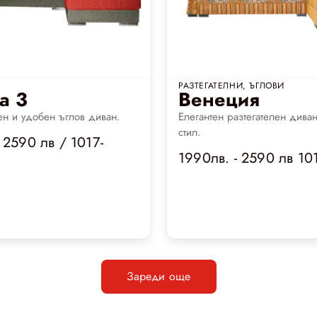
РАЗТЕГАТЕЛНИ
,
ЪГЛОВИ
а 3
Венеция
н и удобен ъглов диван.
Елегантен разтегателен диван
стил.
 2590 лв / 1017-
1990лв. - 2590 лв 10
Зареди още