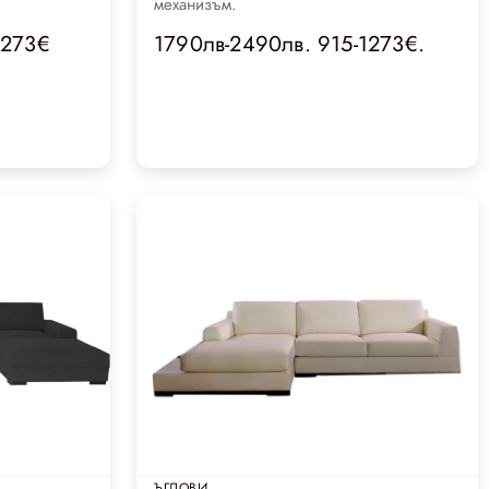
механизъм.
1273€
1790лв-2490лв. 915-1273€.
ЪГЛОВИ