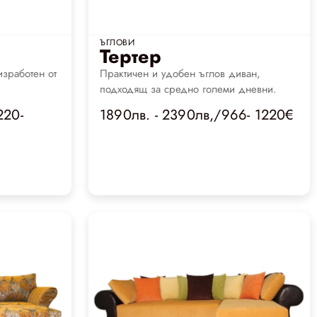
ЪГЛОВИ
Тертер
изработен от
Практичен и удобен ъглов диван,
.
подходящ за средно големи дневни.
220-
1890лв. - 2390лв,/966- 1220€