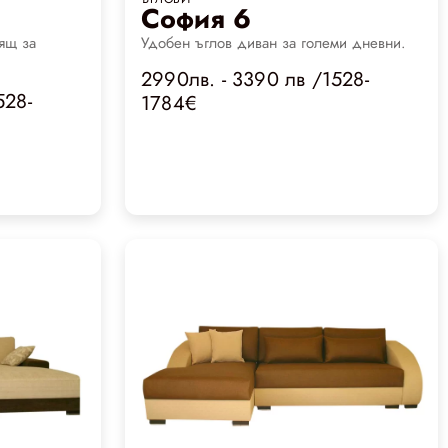
София 6
ящ за
Удобен ъглов диван за големи дневни.
2990лв. - 3390 лв /1528-
528-
1784€