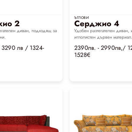
ЪГЛОВИ
ио 2
Серджио 4
егателен диван, подходящ за
Удобен разтегателен диван, 
ни.
иглолистен дървен материал
 3290 лв / 1324-
2390лв. - 2990лв,/ 1
1528€