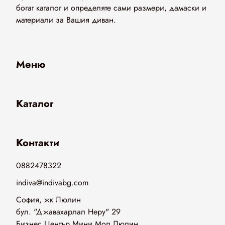
богат каталог и определяте сами размери, дамаски и
материали за Вашия диван.
Меню
Каталог
Контакти
0882478322
indiva@indivabg.com
София, жк Люлин
бул. "Джавахарлал Неру" 29
Бизнес Център Мини Мол Люлин