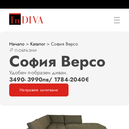
Мека мебел по мярка от ИнДИВА
Ние правим диваните по Ваша мярка
Начало
>
Каталог
>
София Версо
П-ОБРАЗНИ
София Версо
Удобен п-образен диван.
3490- 3990лв/ 1784-2040€
Направете запитване