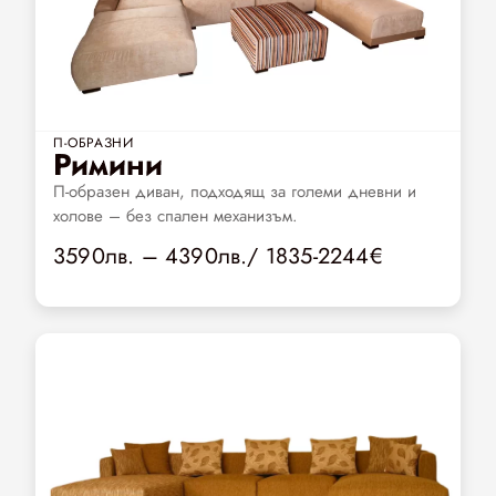
П-ОБРАЗНИ
Римини
П-образен диван, подходящ за големи дневни и
холове – без спален механизъм.
3590лв. – 4390лв./ 1835-2244€